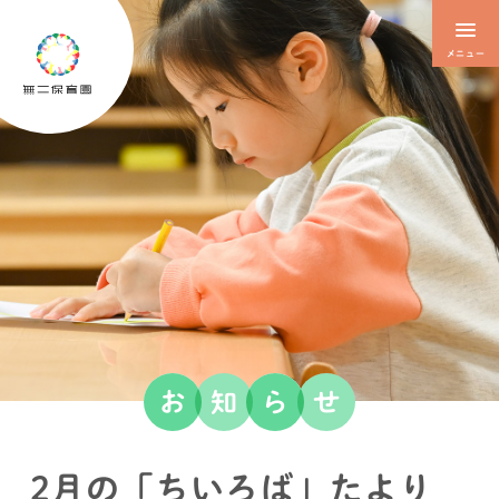
メニュー
お
知
ら
せ
2月の「ちいろば」たより