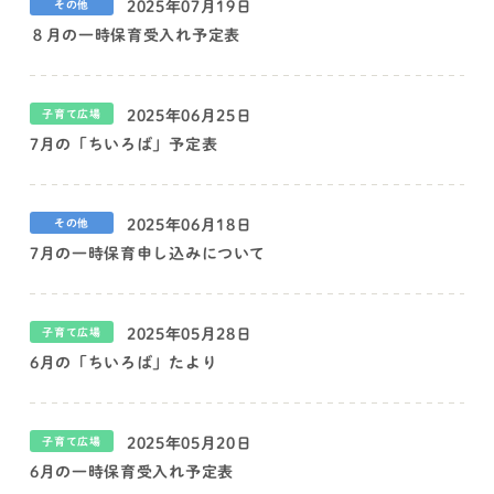
その他
2025年07月19日
８月の一時保育受入れ予定表
子育て広場
2025年06月25日
7月の「ちいろば」予定表
その他
2025年06月18日
7月の一時保育申し込みについて
子育て広場
2025年05月28日
6月の「ちいろば」たより
子育て広場
2025年05月20日
6月の一時保育受入れ予定表